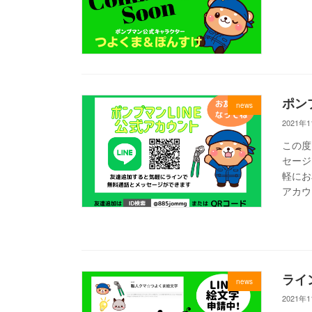
ポン
news
2021年
この度
セージ
軽にお
アカウ
ライ
news
2021年