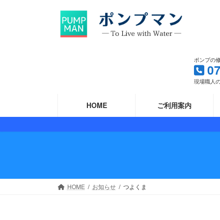
コ
ナ
ン
ビ
テ
ゲ
ン
ー
ツ
シ
ポンプの
へ
ョ
0
ス
ン
現場職人の
キ
に
ッ
移
HOME
ご利用案内
プ
動
HOME
お知らせ
つよくま