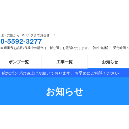
修理・交換からFMバルブまでお任せ！！
70-5592-3277
直通番号を記載※作業中の場合は、折り返しお電話いたします。【年中無休】 受付時間 8:00 -
ポンプ一覧
工事一覧
お知らせ
給水ポンプの値上げが続いております。お早めにご相談ください！！
お知らせ