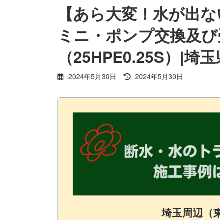
【あら大変！水が出な
ミニ・ポンプ交換及び
（25HPE0.25S）|
最
2024年5月30日
2024年5月30日
終
更
新
日
時
:
埼玉周辺（