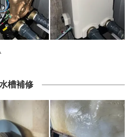
み
水槽補修