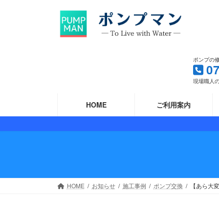
コ
ナ
ン
ビ
テ
ゲ
ン
ー
ツ
シ
ポンプの
へ
ョ
0
ス
ン
現場職人の
キ
に
ッ
移
HOME
ご利用案内
プ
動
HOME
お知らせ
施工事例
ポンプ交換
【あら大変