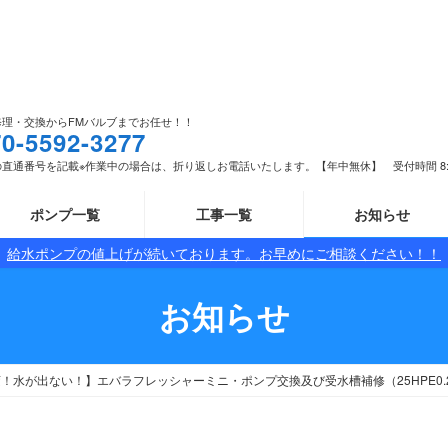
修理・交換からFMバルブまでお任せ！！
70-5592-3277
直通番号を記載※作業中の場合は、折り返しお電話いたします。【年中無休】 受付時間 8:00 -
ポンプ一覧
工事一覧
お知らせ
給水ポンプの値上げが続いております。お早めにご相談ください！！
お知らせ
！水が出ない！】エバラフレッシャーミニ・ポンプ交換及び受水槽補修（25HPE0.2