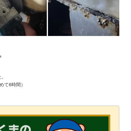
み
た。
めて6時間）