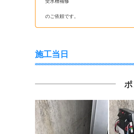
受水槽補修
のご依頼です。
施工当日
ポ