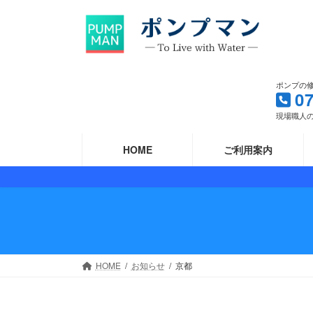
コ
ナ
ン
ビ
テ
ゲ
ン
ー
ツ
シ
ポンプの
へ
ョ
0
ス
ン
現場職人の
キ
に
ッ
移
HOME
ご利用案内
プ
動
HOME
お知らせ
京都