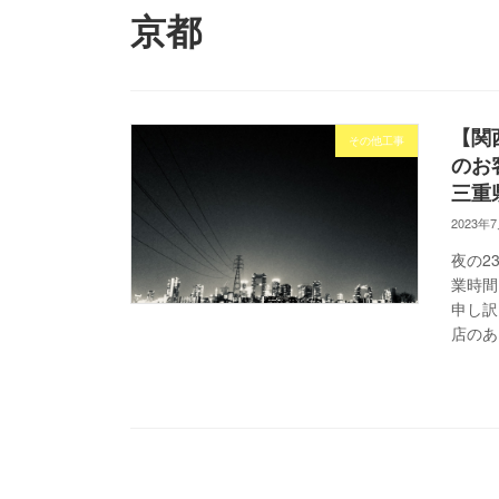
京都
【関
その他工事
のお
三重
2023年
夜の2
業時間
申し訳
店のあ