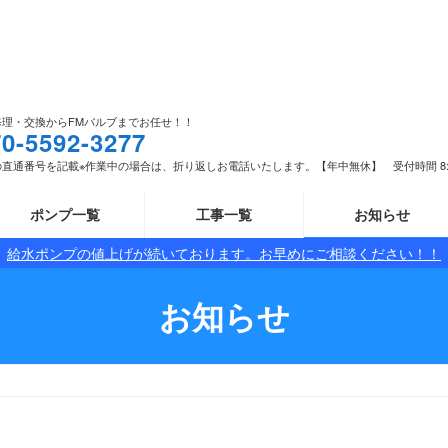
修理・交換からFMバルブまでお任せ！！
70-5592-3277
直通番号を記載※作業中の場合は、折り返しお電話いたします。【年中無休】 受付時間 8:00 -
ポンプ一覧
工事一覧
お知らせ
給水ポンプの値上げが続いております。お早めにご相談ください！！
お知らせ